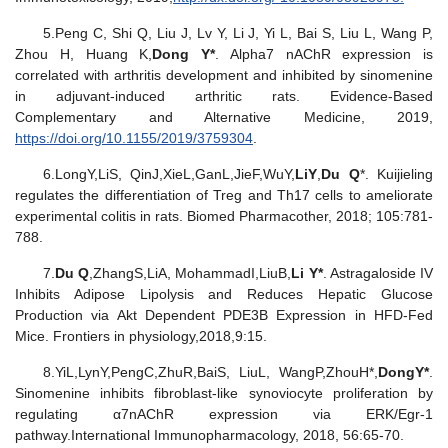
5.Peng C, Shi Q, Liu J, Lv Y, Li J, Yi L, Bai S, Liu L, Wang P,
Zhou H, Huang K,
Dong Y
*
. Alpha7 nAChR expression is
correlated with arthritis development and inhibited by sinomenine
in adjuvant-induced arthritic rats. Evidence-Based
Complementary and Alternative Medicine, 2019,
https://doi.org/10.1155/2019/3759304
.
6.LongY,LiS, QinJ,XieL,GanL,JieF,WuY,
Li
Y
,
Du Q
*. Kuijieling
regulates the differentiation of Treg and Th17 cells to ameliorate
experimental colitis in rats. Biomed Pharmacother, 2018; 105:781-
788.
7.
Du Q
,ZhangS,LiA, MohammadI,LiuB,
Li Y*
. Astragaloside IV
Inhibits Adipose Lipolysis and Reduces Hepatic Glucose
Production via Akt Dependent PDE3B Expression in HFD-Fed
Mice. Frontiers in physiology,2018,9:15.
8.YiL,LynY,PengC,ZhuR,BaiS, LiuL, WangP,ZhouH*,
Dong
Y
*
.
Sinomenine inhibits fibroblast-like synoviocyte proliferation by
regulating α7nAChR expression via ERK/Egr-1
pathway.International Immunopharmacology, 2018, 56:65-70.