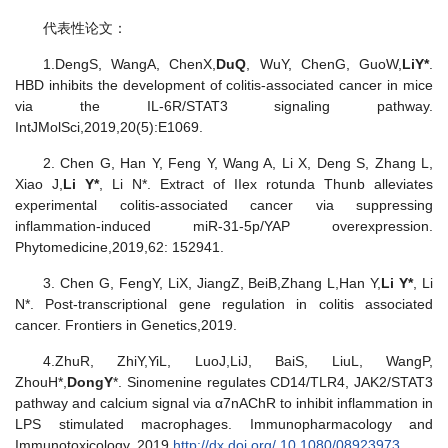
代表性论文：
1.DengS, WangA, ChenX,
Du
Q
, WuY, ChenG, GuoW,
Li
Y*
.
HBD inhibits the development of colitis-associated cancer in mice
via the IL-6R/STAT3 signaling pathway.
IntJMolSci,2019,20(5):E1069.
2. Chen G, Han Y, Feng Y, Wang A, Li X, Deng S, Zhang L,
Xiao J,
Li Y*
, Li N*. Extract of IIex rotunda Thunb alleviates
experimental colitis-associated cancer via suppressing
inflammation-induced miR-31-5p/YAP overexpression.
Phytomedicine,2019,62: 152941.
3. Chen G, FengY, LiX, JiangZ, BeiB,Zhang L,Han Y,
Li Y*
, Li
N*. Post-transcriptional gene regulation in colitis associated
cancer. Frontiers in Genetics,2019.
4.ZhuR, ZhiY,YiL, LuoJ,LiJ, BaiS, LiuL, WangP,
ZhouH*,
Dong
Y
*. Sinomenine regulates CD14/TLR4, JAK2/STAT3
pathway and calcium signal via α7nAChR to inhibit inflammation in
LPS stimulated macrophages. Immunopharmacology and
Immunotoxicology, 2019,
http://dx.doi.org/ 10.1080/08923973.