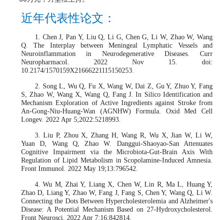
近年代表性论文：
1. Chen J, Pan Y, Liu Q, Li G, Chen G, Li W, Zhao W, Wang
Q. The Interplay between Meningeal Lymphatic Vessels and
Neuroinflammation in Neurodegenerative Diseases. Curr
Neuropharmacol. 2022 Nov 15. doi:
10.2174/1570159X21666221115150253.
2. Song L, Wu Q, Fu X, Wang W, Dai Z, Gu Y, Zhuo Y, Fang
S, Zhao W, Wang X, Wang Q, Fang J. In Silico Identification and
Mechanism Exploration of Active Ingredients against Stroke from
An-Gong-Niu-Huang-Wan (AGNHW) Formula. Oxid Med Cell
Longev. 2022 Apr 5;2022:5218993.
3. Liu P, Zhou X, Zhang H, Wang R, Wu X, Jian W, Li W,
Yuan D, Wang Q, Zhao W. Danggui-Shaoyao-San Attenuates
Cognitive Impairment via the Microbiota-Gut-Brain Axis With
Regulation of Lipid Metabolism in Scopolamine-Induced Amnesia.
Front Immunol. 2022 May 19;13:796542.
4. Wu M, Zhai Y, Liang X, Chen W, Lin R, Ma L, Huang Y,
Zhao D, Liang Y, Zhao W, Fang J, Fang S, Chen Y, Wang Q, Li W.
Connecting the Dots Between Hypercholesterolemia and Alzheimer's
Disease: A Potential Mechanism Based on 27-Hydroxycholesterol.
Front Neurosci. 2022 Apr 7;16:842814.