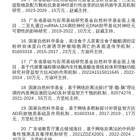
提取物及配方颗粒抗衰老神经退行性改变的比较药效学及其机制
研究，2023-2026，15万元，赵威主持。
15. 广东省基础与应用基础研究基金自然科学基金面上项
目，二至丸通过miRNA-124调控神经元DNA羟甲基化对神经元
可塑性的影响研究，2019-2022，10万元，赵威主持。
16. 国家自然科学基金，表没食子儿茶素没食子酸酯调控淀
粉样前体蛋白代谢诱导肿瘤细胞凋亡的表观遗传学机制，
81603318，2015-2017，23万元，方淑环主持。
17. 广东省基础与应用基础研究基金自然科学基金面上项
目，基于代谢重编程驱动脑内生性氨基酸改善线粒体和突触功能
研究补肾益智方抗AD的作用机制，2022A1515011645，2022-
2024，10万元，方淑环主持。
18. 国家自然科学基金，基于网络距离法探讨“肾-髓-脑”理论
调控内质网应激防治AD及补肾益智方干预的机制，82074278，
2021-2024，55万元，方坚松主持。
19. 国家自然科学基金，基于网络多靶标探讨补肾益智方抗
AD药效物质基础及作用机制，81603318，2017-2019，17万
元，方坚松主持。
20. 广东省教育厅重点领域项目，基于网络距离法的中药肝
毒性预测及其毒理机制研究，2021ZDZX2001，2022-2024，
30万元，方坚松主持。