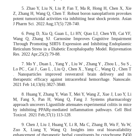
5. Zhao Y, Liu N, Liu P, Fan T, Ma R, Hong H, Chen X, Xie
Z, Zhang H, Wang Q, Chen T. Robust boron nanoplatform provokes
potent tumoricidal activities via inhibiting heat shock protein. Asian
J Pharm Sci. 2022 Aug;17(5):728-740.
6. Peng D, Xia Q, Guan L, Li HY, Qiao LJ, Chen YB, Cai YF,
Wang Q, Zhang SJ. Carnosine Improves Cognitive Impairment
Through Promoting SIRT6 Expression and Inhibiting Endoplasmic
Reticulum Stress in a Diabetic Encephalopathy Model. Rejuvenation
Res. 2022 Apr;25(2):79-88.
7. Mo Y , Duan L , Yang Y , Liu W , Zhang Y , Zhou L , Su S ,
Lo PC , Cai J , Gao L , Liu Q , Chen X , Yang C , Wang Q , Chen T
. Nanoparticles improved resveratrol brain delivery and its
therapeutic efficacy against intracerebral hemorrhage. Nanoscale.
2021 Feb 14;13(6):3827-3840.
8. Huang Y, Zhang Y, Wan T, Mei Y, Wang Z, Xue J, Luo Y, Li
M, Fang S, Pan H, Wang Q, Fang J. Systems pharmacology
approach uncovers Ligustilide attenuates experimental colitis in mice
by inhibiting PPARγ-mediated inflammation pathways. Cell Biol
Toxicol. 2021 Feb;37(1):113-128.
9. Chen J, Liu J, Huang Y, Li R, Ma C, Zhang B, Wu F, Yu W,
Zuo X, Liang Y, Wang Q. Insights into oral bioavailability
enhancement of therapeutic herbal constituents by cytochrome P450