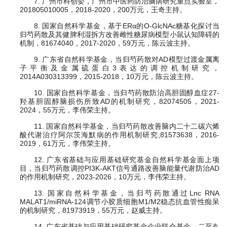
7. 广州市科创委，广州市中医药防治脑病研究重点实验室，
201805010005，2018-2020，200万元，王奇主持。
8. 国家自然科学基金，基于ERα的O-GlcNAc糖基化探讨当
归芍药散及其健脾利湿拆方改善雌性糖尿病模型小鼠认知障碍的
机制，81674040，2017-2020，59万元，陈云波主持。
9. 广东省自然科学基金，当归芍药散对AD模型过渡金属离
子平衡及金属硫蛋白3表达的调控机制研究，
2014A030313399，2015-2018，10万元，陈云波主持。
10. 国家自然科学基金，当归芍药散防治高胆固醇血症27-
羟基胆固醇脑损伤所致AD的机制研究，82074505，2021-
2024，55万元，李伟荣主持。
11. 国家自然科学基金，当归芍药散改善脑内二十二碳六烯
酸代谢治疗阿尔茨海默病的作用机制研究,81573638，2016-
2019，61万元，李伟荣主持。
12. 广东省基础与应用基础研究基金自然科学基金面上项
目，当归芍药散调控PI3K-AKT信号通路改善脑能量代谢防治AD
的作用机制研究，2023-2026，10万元，李伟荣主持。
13. 国家自然科学基金，当归芍药散通过Lnc RNA
MALAT1/miRNA-124调节小胶质细胞M1/M2稳态抗血管性痴呆
的机制研究，81973919，55万元，赵威主持。
14. 广东省基础与应用基础研究基金企业联合基金，二至丸