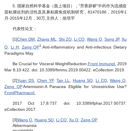
5. 国家自然科学基金（面上项目），“芳香辟秽”中药作为流感疫
苗粘膜佐剂的活性及其鼻粘膜免疫机制研究，81470186，2015年1
月-2015年12月，30万,主持人：徐培平
代表性论文：
[1]
Chen DM
,
Zhang ML
,
Shi ZQ
,
Li CQ
,
Wang Q
,
Song JP
,
Xu
1
Q
,
Li H
,
Zeng QP
.Anti-inflammatory and Anti-infectious Dietary
Paradigms May
Be Crucial for Visceral WeightReduction.
Front Immunol.
2019
Mar 8;10:422. doi: 10.3389/fimmu.2019.00422. eCollection 2019.
[2]
Yuan DS
,
Chen YP
,
Tan LL
,
Huang SQ
,
Li CQ
,
Wang Q
,
Zeng QP
.Artemisinin:A Panacea Eligible for Unrestrictive Use?
FrontPharmacol.
2017 Oct 17;8:737. doi: 10.3389/fphar.2017.00737.
eCollection 2017.
[3]
Wang Q
,
Huang SQ
,
Li CQ
,
Xu Q
,
Zeng QP
.
Akkermansia
muciniphila