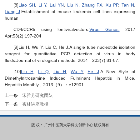
[8]
Liao SH
,
Li Y
,
Lai YN
,
Liu N
,
Zhang FX
,
Xu PP
,
Tan N
,
Liang J
.Establishment of mouse leukemia cell lines expressing
human
CD4/CCR5 using lentiviralvectors.
Virus Genes.
2017
Apr;53(2):197-204
[9]Liu H, Wu Y, Liu C, He J.A single tube nucleotide isolation
reagent for quantitative PCR detection of virus in body
fluids.
Journal of virological methods. 2014，203(7):81-87.
[10]
Liu H
,
Li Q
,
Liu H
,
Wu Y
,
He J
.A New Style of
Dimethylnitrosamine Induced Fulminant Hepatitis in Mice.
Hepatitis Monthly，2013（9）：e12901
上一条：
宋雅芳研究团队
下一条：
杏林讲座教授
版 权： 广州中医药大学科技创新中心 版权所有