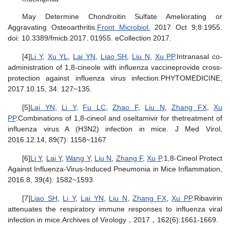
May Determine Chondroitin Sulfate Ameliorating or
Aggravating Osteoarthritis.
Front Microbiol.
2017 Oct 9;8:1955.
doi: 10.3389/fmicb.2017. 01955. eCollection 2017.
[4]
Li Y
,
Xu YL
,
Lai YN
,
Liao SH
,
Liu N
,
Xu PP
.Intranasal co-
administration of 1,8-cineole with influenza vaccineprovide cross-
protection against influenza virus infection.PHYTOMEDICINE,
2017.10.15, 34: 127~135.
[5]
Lai YN
,
Li Y
,
Fu LC
,
Zhao F
,
Liu N
,
Zhang FX
,
Xu
PP
.Combinations of 1,8-cineol and oseltamivir for thetreatment of
influenza virus A (H3N2) infection in mice. J Med Virol,
2016.12.14, 89(7): 1158~1167
[6]
Li Y
,
Lai Y
,
Wang Y
,
Liu N
,
Zhang F
,
Xu P
.1,8-Cineol Protect
Against Influenza-Virus-Induced Pneumonia in Mice Inflammation,
2016.8, 39(4): 1582~1593.
[7]
Liao SH
,
Li Y
,
Lai YN
,
Liu N
,
Zhang FX
,
Xu PP
.Ribavirin
attenuates the respiratory immune responses to influenza viral
infection in mice.Archives of Virology，2017，162(6):1661-1669.