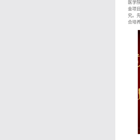
医学
金项
究。
合培