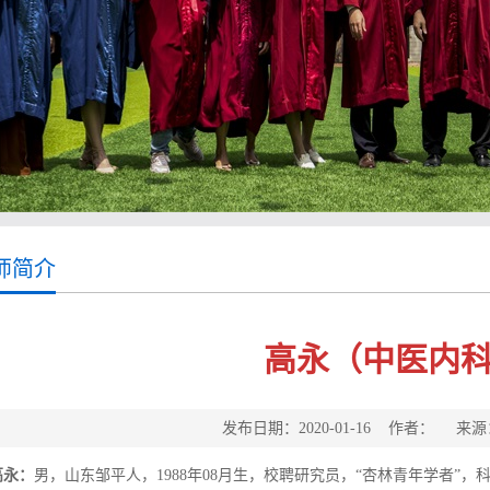
师简介
高永（中医内
发布日期：2020-01-16 作者： 
高永：
男，山东邹平人，
1988
年
08
月生，校聘研究员，
“杏林青年学者”，