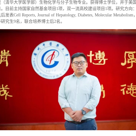
院（清华大学医学部）生物化学与分子生物专业。获得博士学位，并于美
目。目前主持国家自然基金项目
1
项，双一流高校建设项目
1
项。研究方向
先后发表
Cell Reports, Journal of Hepatology, Diabetes, Molecular Metabolism
养研究生
9
名，联合培养博士后
2
名。